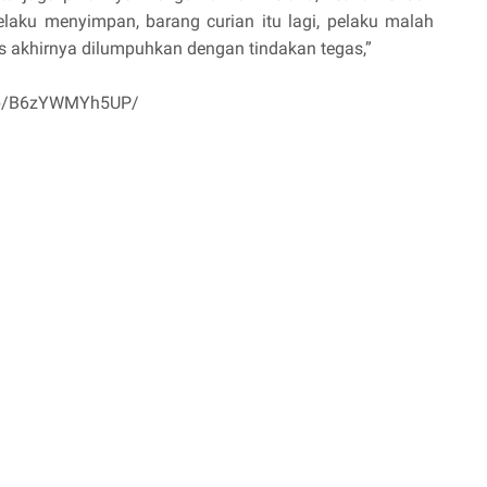
ku menyimpan, barang curian itu lagi, pelaku malah
 akhirnya dilumpuhkan dengan tindakan tegas,”
m/p/B6zYWMYh5UP/