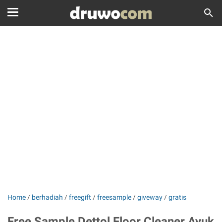
Home
/
berhadiah
/
freegift
/
freesample
/
giveway
/
gratis
Free Sample Dettol Floor Cleaner Ayuk