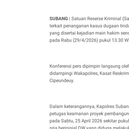
SUBANG
| Satuan Reserse Kriminal (S
terkait penanganan kasus dugaan tind
yang disertai kejadian main hakim sen
pada Rabu (29/4/2026) pukul 13.30 WI
Konferensi pers dipimpin langsung ol
didampingi Wakapolres, Kasat Reskrim,
Cipeundeuy.
Dalam keterangannya, Kapolres Suban
petugas keamanan proyek pembangun
pada Sabtu, 25 April 2026 sekitar p
pria berinisial DW yang diduga melaku