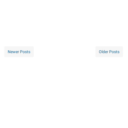
Newer Posts
Older Posts