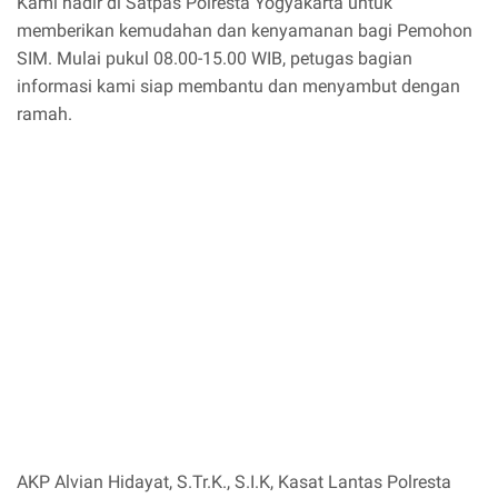
Kami hadir di Satpas Polresta Yogyakarta untuk
memberikan kemudahan dan kenyamanan bagi Pemohon
SIM. Mulai pukul 08.00-15.00 WIB, petugas bagian
informasi kami siap membantu dan menyambut dengan
ramah.
AKP Alvian Hidayat, S.Tr.K., S.I.K, Kasat Lantas Polresta