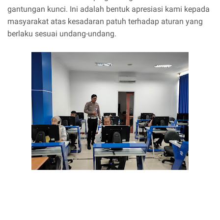
gantungan kunci. Ini adalah bentuk apresiasi kami kepada
masyarakat atas kesadaran patuh terhadap aturan yang
berlaku sesuai undang-undang.