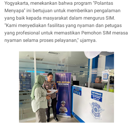
Yogyakarta, menekankan bahwa program "Polantas
Menyapa" ini bertujuan untuk memberikan pengalaman
yang baik kepada masyarakat dalam mengurus SIM.
"Kami menyediakan fasilitas yang nyaman dan petugas
yang profesional untuk memastikan Pemohon SIM merasa
nyaman selama proses pelayanan," ujarnya.