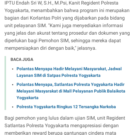
IPTU Endah Sri W, S.H., M.Psi, Kanit Regident Polresta
Yogyakarta, menambahkan bahwa program ini merupakan
bagian dari Korlantas Polri yang dijabarkan pada bidang
unit pelayanan SIM. "Kami juga menyediakan informasi
yang jelas dan akurat tentang prosedur dan dokumen yang
diperlukan bagi Pemohon SIM, sehingga mereka dapat
mempersiapkan diri dengan baik," jelasnya.
BACA JUGA
Polantas Menyapa Hadir Melayani Masyarakat, Jadwal
Layanan SIM di Satpas Polresta Yogyakarta
Polantas Menyapa, Satlantas Polresta Yogyakarta Hadir
Melayani Masyarakat di Mall Pelayanan Publik Balaikota
Yogyakarta
Polresta Yogyakarta Ringkus 12 Tersangka Narkoba
Bagi pemohon yang lulus dalam ujian SIM, unit Regident
Satlantas Polresta Yogyakarta mengapresiasi dengan
memberikan reward berupa gantungan cindera mata