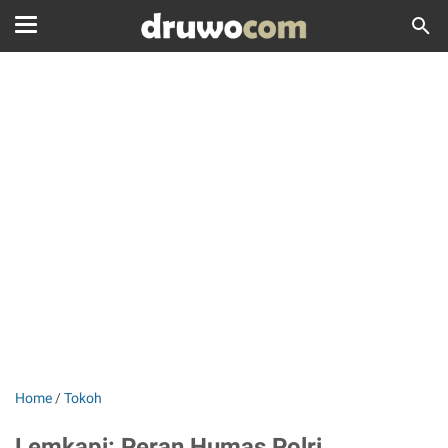
Home
/
Tokoh
Lemkapi: Peran Humas Polri