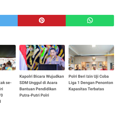
i
Kapolri Bicara Wujudkan
Polri Beri Izin Uji Coba
tak se-
SDM Unggul di Acara
Liga 1 Dengan Penonton
ri
Bantuan Pendidikan
Kapasitas Terbatas
70
Putra-Putri Polri
d