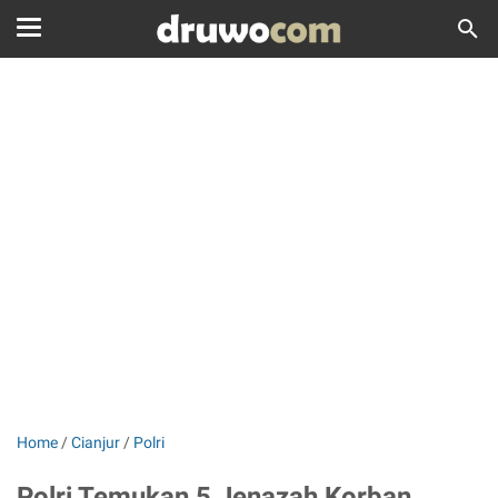
Home
/
Cianjur
/
Polri
Polri Temukan 5 Jenazah Korban