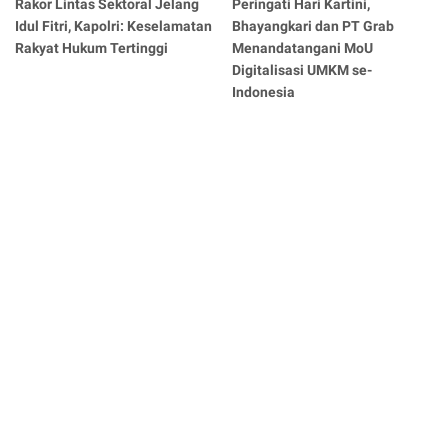
Rakor Lintas Sektoral Jelang
Peringati Hari Kartini,
Idul Fitri, Kapolri: Keselamatan
Bhayangkari dan PT Grab
Rakyat Hukum Tertinggi
Menandatangani MoU
Digitalisasi UMKM se-
Indonesia