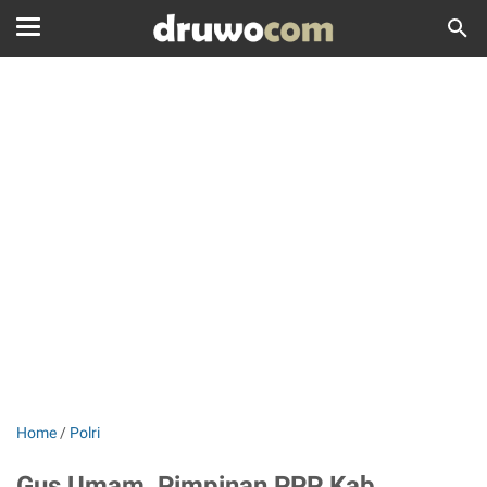
Home
/
Polri
Gus Umam, Pimpinan PPP Kab