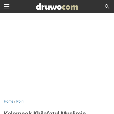
Home
/
Polri
Kelompok Khilafatul Muslimin