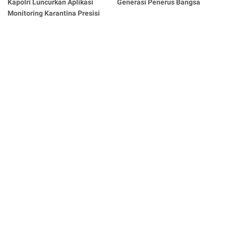
Kapolri Luncurkan Aplikasi
Generasi Penerus Bangsa
Monitoring Karantina Presisi