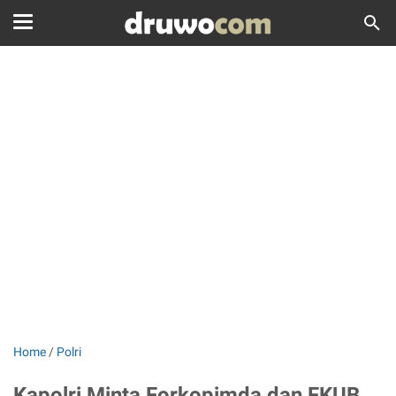
Home
/
Polri
Kapolri Minta Forkopimda dan FKUB