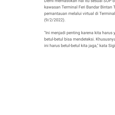
Demi memastikan hal itu sesuai SOP d
kawasan Terminal Feri Bandar Bintan T
pemantauan melalui virtual di Terminal 
(9/2/2022).
"Ini menjadi penting karena kita haru
betul-betul bisa mendeteksi. Khususn
ini harus betul-betul kita jaga," kata S