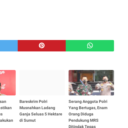
san
Bareskrim Polri
Serang Anggota Polri
astikan
Musnahkan Ladang
Yang Bertugas, Enam
us
Ganja Seluas 5 Hektare
Orang Diduga
lakukan
di Sumut
Pendukung MRS
Ditindak Tegas