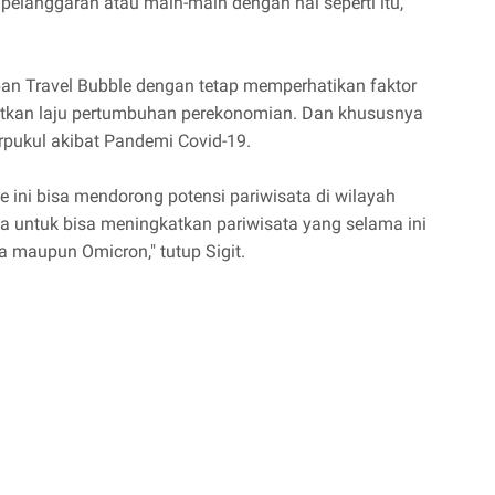
pelanggaran atau main-main dengan hal seperti itu,"
pan Travel Bubble dengan tetap memperhatikan faktor
atkan laju pertumbuhan perekonomian. Dan khususnya
erpukul akibat Pandemi Covid-19.
ini bisa mendorong potensi pariwisata di wilayah
a untuk bisa meningkatkan pariwisata yang selama ini
a maupun Omicron," tutup Sigit.