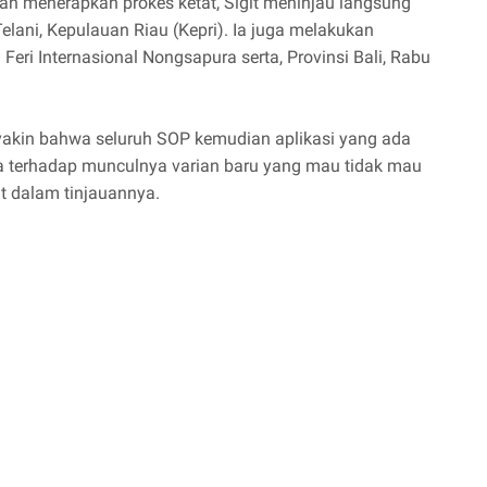
an menerapkan prokes ketat, Sigit meninjau langsung
elani, Kepulauan Riau (Kepri). Ia juga melakukan
Feri Internasional Nongsapura serta, Provinsi Bali, Rabu
s yakin bahwa seluruh SOP kemudian aplikasi yang ada
ya terhadap munculnya varian baru yang mau tidak mau
igit dalam tinjauannya.