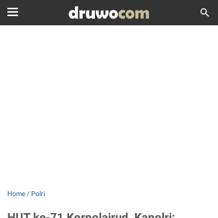
Home
/
Polri
HUT ke-71 Korpolairud, Kapolri: