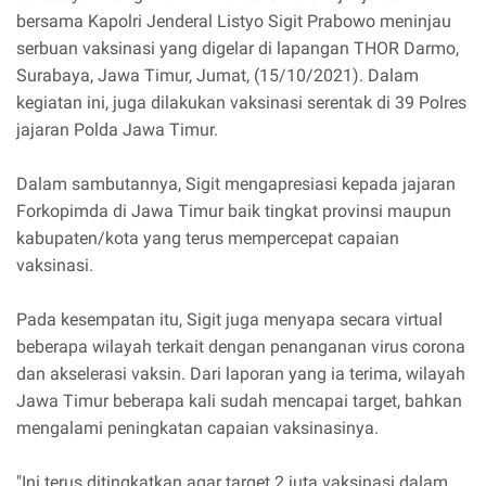
bersama Kapolri Jenderal Listyo Sigit Prabowo meninjau
serbuan vaksinasi yang digelar di lapangan THOR Darmo,
Surabaya, Jawa Timur, Jumat, (15/10/2021). Dalam
kegiatan ini, juga dilakukan vaksinasi serentak di 39 Polres
jajaran Polda Jawa Timur.
Dalam sambutannya, Sigit mengapresiasi kepada jajaran
Forkopimda di Jawa Timur baik tingkat provinsi maupun
kabupaten/kota yang terus mempercepat capaian
vaksinasi.
Pada kesempatan itu, Sigit juga menyapa secara virtual
beberapa wilayah terkait dengan penanganan virus corona
dan akselerasi vaksin. Dari laporan yang ia terima, wilayah
Jawa Timur beberapa kali sudah mencapai target, bahkan
mengalami peningkatan capaian vaksinasinya.
"Ini terus ditingkatkan agar target 2 juta vaksinasi dalam