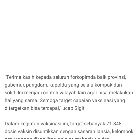
"Terima kasih kepada seluruh forkopimda baik provinsi,
gubernur, pangdam, kapolda yang selalu kompak dan
solid. Ini menjadi contoh wilayah lain agar bisa melakukan
hal yang sama. Semoga target capaian vaksinasi yang
ditargetkan bisa tercapai," ucap Sigit.
Dalam kegiatan vaksinasi ini, target sebanyak 71.848
dosis vaksin disuntikkan dengan sasaran lansia, kelompok