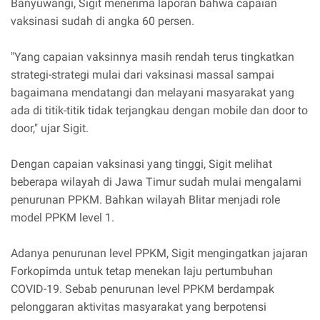
Banyuwangi, Sigit menerima laporan bahwa capaian
vaksinasi sudah di angka 60 persen.
"Yang capaian vaksinnya masih rendah terus tingkatkan
strategi-strategi mulai dari vaksinasi massal sampai
bagaimana mendatangi dan melayani masyarakat yang
ada di titik-titik tidak terjangkau dengan mobile dan door to
door," ujar Sigit.
Dengan capaian vaksinasi yang tinggi, Sigit melihat
beberapa wilayah di Jawa Timur sudah mulai mengalami
penurunan PPKM. Bahkan wilayah Blitar menjadi role
model PPKM level 1.
Adanya penurunan level PPKM, Sigit mengingatkan jajaran
Forkopimda untuk tetap menekan laju pertumbuhan
COVID-19. Sebab penurunan level PPKM berdampak
pelonggaran aktivitas masyarakat yang berpotensi