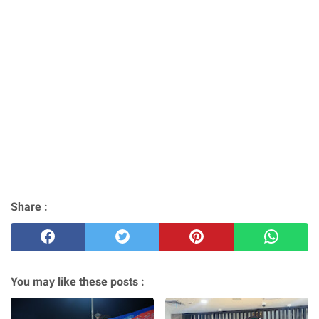
Share :
You may like these posts :