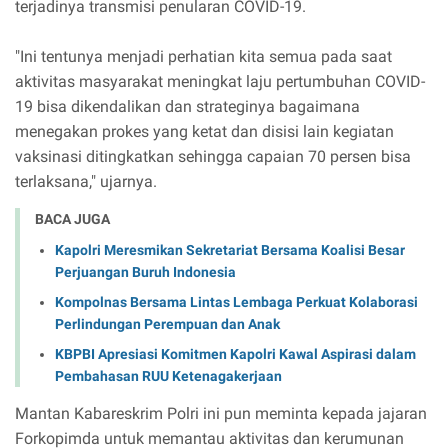
terjadinya transmisi penularan COVID-19.
"Ini tentunya menjadi perhatian kita semua pada saat
aktivitas masyarakat meningkat laju pertumbuhan COVID-
19 bisa dikendalikan dan strateginya bagaimana
menegakan prokes yang ketat dan disisi lain kegiatan
vaksinasi ditingkatkan sehingga capaian 70 persen bisa
terlaksana," ujarnya.
BACA JUGA
Kapolri Meresmikan Sekretariat Bersama Koalisi Besar
Perjuangan Buruh Indonesia
Kompolnas Bersama Lintas Lembaga Perkuat Kolaborasi
Perlindungan Perempuan dan Anak
KBPBI Apresiasi Komitmen Kapolri Kawal Aspirasi dalam
Pembahasan RUU Ketenagakerjaan
Mantan Kabareskrim Polri ini pun meminta kepada jajaran
Forkopimda untuk memantau aktivitas dan kerumunan