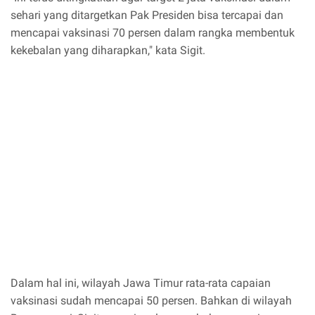
sehari yang ditargetkan Pak Presiden bisa tercapai dan
mencapai vaksinasi 70 persen dalam rangka membentuk
kekebalan yang diharapkan," kata Sigit.
Dalam hal ini, wilayah Jawa Timur rata-rata capaian
vaksinasi sudah mencapai 50 persen. Bahkan di wilayah