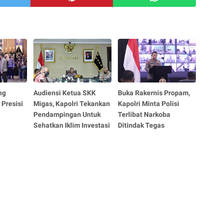
ng
Audiensi Ketua SKK
Buka Rakernis Propam,
 Presisi
Migas, Kapolri Tekankan
Kapolri Minta Polisi
Pendampingan Untuk
Terlibat Narkoba
Sehatkan Iklim Investasi
Ditindak Tegas