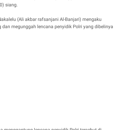
0) siang.
akalelu (Ali akbar rafsanjani Al-Banjari) mengaku
 dan megunggah lencana penyidik Polri yang dibelinya
juga menggantung lencana penyidik Polri tersebut di