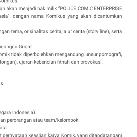
Komikus.
mkan akan menjadi hak milik “POLICE COMIC ENTERPRISE
nesia”, dengan nama Komikus yang akan dicantumkan
an tema, orisinalitas cerita, alur cerita (story line), serta
diganggu Gugat.
 Komik tidak diperbolehkan mengandung unsur pornografi,
ongan), ujaran kebencian fitnah dan provokasi.
is
gara Indonesia).
akan perorangan atau team/kelompok.
ata.
t pernyataan keaslian karya Komik, yang ditandatangani