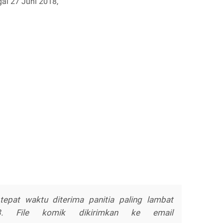
l 27 Juni 2018,
epat waktu diterima panitia paling lambat
. File komik dikirimkan ke email