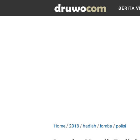
BERITA V
Home
/
2018
/
hadiah
/
lomba
/
polisi