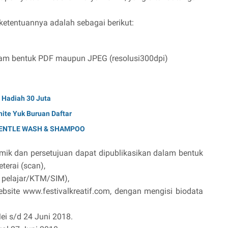
ketentuannya adalah sebagai berikut:
alam bentuk PDF maupun JPEG (resolusi300dpi)
l Hadiah 30 Juta
hite Yuk Buruan Daftar
 GENTLE WASH & SHAMPOO
omik dan persetujuan dapat dipublikasikan dalam bentuk
terai (scan),
u pelajar/KTM/SIM),
ebsite www.festivalkreatif.com, dengan mengisi biodata
ei s/d 24 Juni 2018.