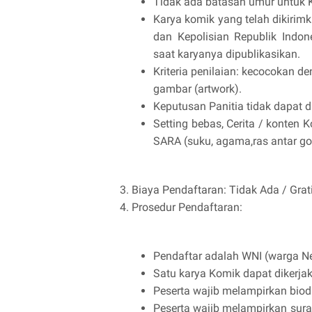
Tidak ada batasan umur untuk 
Karya komik yang telah dikiri
dan Kepolisian Republik Indo
saat karyanya dipublikasikan.
Kriteria penilaian: kecocokan deng
gambar (artwork).
Keputusan Panitia tidak dapat 
Setting bebas, Cerita / konten
SARA (suku, agama,ras antar gol
3. Biaya Pendaftaran: Tidak Ada / Grat
4. Prosedur Pendaftaran:
Pendaftar adalah WNI (warga Ne
Satu karya Komik dapat dikerj
Peserta wajib melampirkan biod
Peserta wajib melampirkan sura